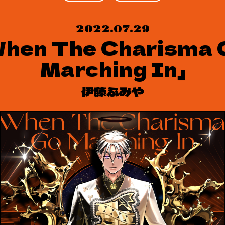
2022.07.29
When The Charisma 
Marching In」
伊藤ふみや