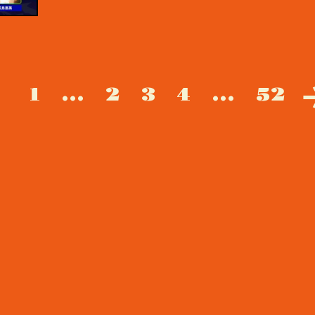
1
...
2
3
4
...
52