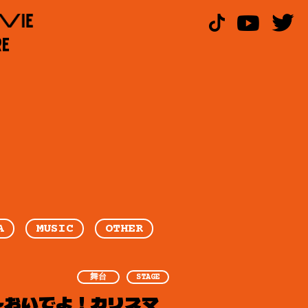
A
MUSIC
OTHER
舞台
STAGE
ジ』～おいでよ！カリスマ