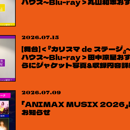
ハウス～Blu-ray＞丸山和志
2026.07.15
【舞台】＜『カリスマ de ステー
ハウス～Blu-ray＞田中涼星
らにジャケット写真&収録内容詳
2026.07.09
「ANIMAX MUSIX 202
お知らせ