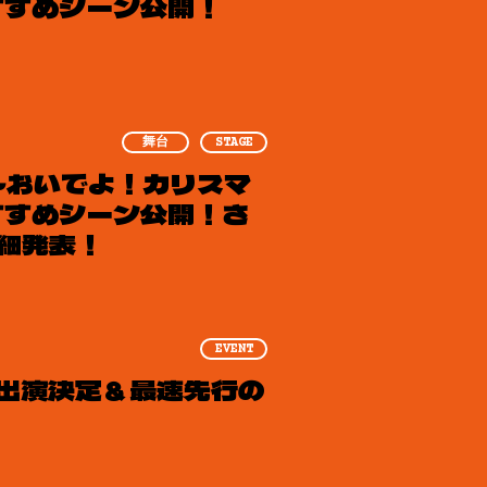
おすすめシーン公開！
舞台
STAGE
ジ』～おいでよ！カリスマ
おすすめシーン公開！さ
細発表！
EVENT
6」出演決定＆最速先行の