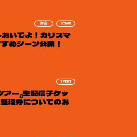
舞台
STAGE
ジ』～おいでよ！カリスマ
おすすめシーン公開！
EVENT
スツアー』生配信チケッ
販整理券についてのお