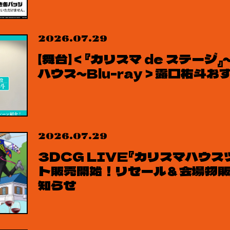
2026.07.29
【舞台】＜『カリスマ de ステー
ハウス～Blu-ray＞露口祐斗
2026.07.29
3DCG LIVE『カリスマハウ
ト販売開始！リセール＆会場物
知らせ