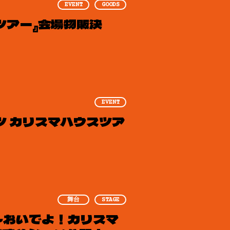
EVENT
GOODS
スツアー』会場物販決
EVENT
ンツ カリスマハウスツア
舞台
STAGE
ジ』～おいでよ！カリスマ