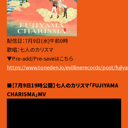
配信日：7月9日(水)午前0時
歌唱：七人のカリスマ
▼Pre-add/Pre-save
はこちら
https://www.toneden.io/evillinerecords/post/fujiy
■【7
月
9
日
19時公開】
七人のカリスマ「
FUJIYAMA
CHARISMA
」
MV