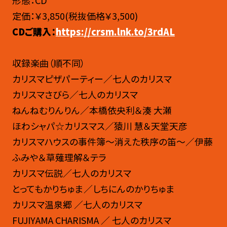
形態：CD
定価：￥3,850(税抜価格￥3,500)
CDご購入：
https://crsm.lnk.to/3rdAL
収録楽曲（順不同）
カリスマピザパーティー／七人のカリスマ
カリスマさびら／七人のカリスマ
ねんねむりんりん／本橋依央利＆湊 大瀬
ほわシャパ☆カリスマス／猿川 慧＆天堂天彦
カリスマハウスの事件簿〜消えた秩序の笛〜／伊藤
ふみや＆草薙理解＆テラ
カリスマ伝説／七人のカリスマ
とってもかりちゅま／しちにんのかりちゅま
カリスマ温泉郷 ／七人のカリスマ
FUJIYAMA CHARISMA ／ 七人のカリスマ