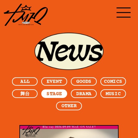
ALL
EVENT
GOODS
COMICS
STAGE
DRAMA
MUSIC
舞台
OTHER