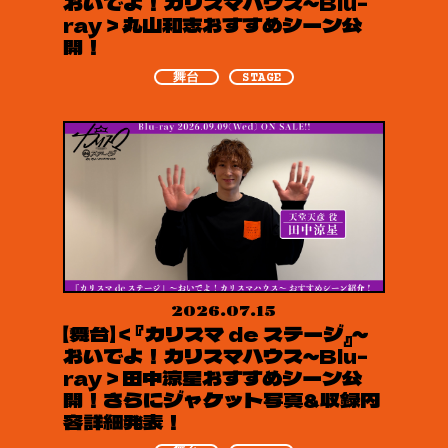
おいでよ！カリスマハウス～Blu-
ray＞丸山和志おすすめシーン公
開！
舞台
STAGE
2026.07.15
【舞台】＜『カリスマ de ステージ』～
おいでよ！カリスマハウス～Blu-
ray＞田中涼星おすすめシーン公
開！さらにジャケット写真&収録内
容詳細発表！