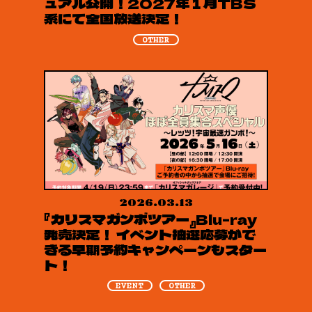
ュアル公開！2027年１月TBS
系にて全国放送決定！
OTHER
2026.03.13
『カリスマガンボツアー』Blu-ray
発売決定！ イベント抽選応募がで
きる早期予約キャンペーンもスター
ト！
EVENT
OTHER