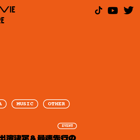
A
MUSIC
OTHER
EVENT
6」出演決定＆最速先行の