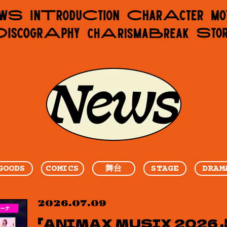
GOODS
COMICS
STAGE
DRAM
舞台
2026.07.09
「ANIMAX MUSIX 202