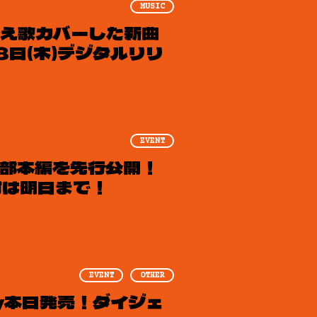
MUSIC
替え歌カバーした新曲
8日(木)デジタルリリ
EVENT
一部本編を先行公開！
付は明日まで！
EVENT
OTHER
ay本日発売！ダイジェ