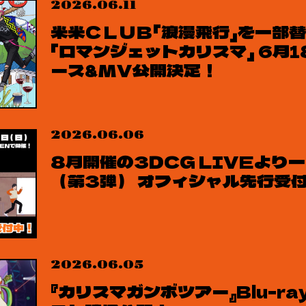
2026.06.11
米米ＣＬＵＢ「浪漫飛行」を一部
「ロマンジェットカリスマ」 6月1
ース&MV公開決定！
2026.06.06
8月開催の3DCG LIVEより
（第3弾） オフィシャル先行受
2026.06.05
『カリスマガンボツアー』Blu-r