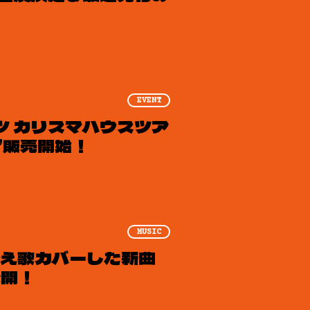
EVENT
ンツ カリスマハウスツア
”販売開始！
MUSIC
替え歌カバーした新曲
公開！