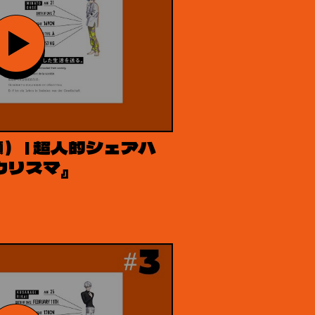
瀬） | 超人的シェアハ
カリスマ』