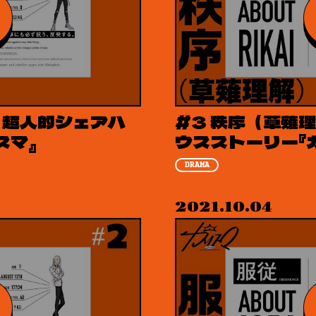
| 超人的シェアハ
#3 秩序（草薙理
スマ』
ウスストーリー『
DRAMA
2021.10.04