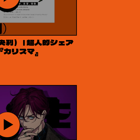
央利） | 超人的シェア
『カリスマ』