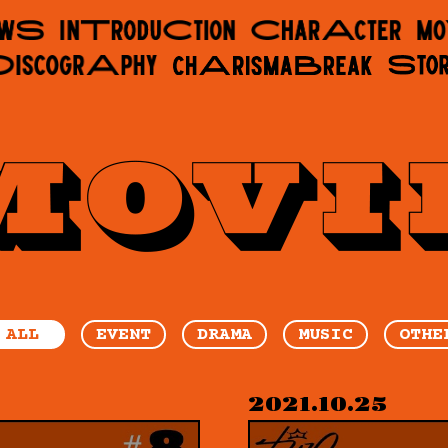
ALL
EVENT
DRAMA
MUSIC
OTHE
2021.10.25