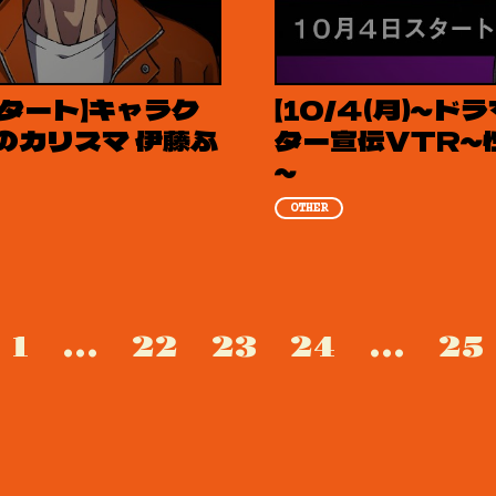
スタート】キャラク
【10/4(月)～
のカリスマ 伊藤ふ
ター宣伝VTR～
～
OTHER
1
...
22
23
24
...
25