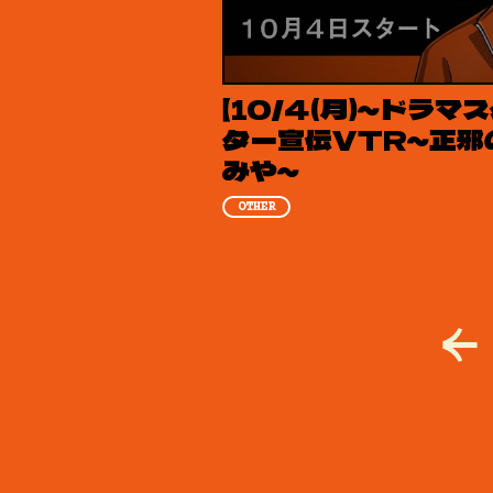
【10/4(月)～ドラマ
ター宣伝VTR～正邪
みや～
OTHER