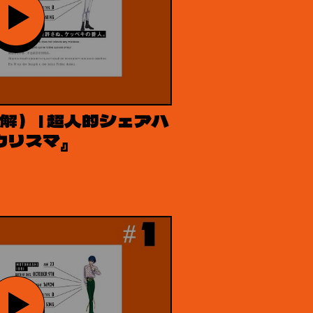
解） | 超人的シェアハ
カリスマ』