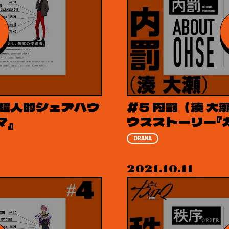
| 超人的シェアハウ
#5 内罰（湊 大
マ』
ウスストーリー『
DRAMA
2021.10.11