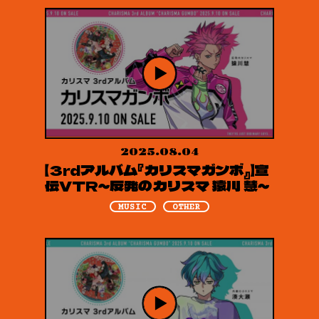
2025.08.04
【3rdアルバム『カリスマガンボ』】宣
伝VTR～反発のカリスマ 猿川 慧～
MUSIC
OTHER