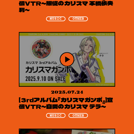
伝VTR～服従のカリスマ 本橋依央
利～
MUSIC
OTHER
2025.07.24
【3rdアルバム『カリスマガンボ』】宣
伝VTR～自愛のカリスマ テラ～
MUSIC
OTHER