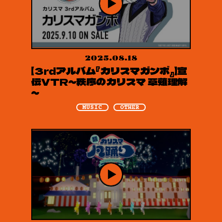
2025.08.18
【3rdアルバム『カリスマガンボ』】宣
伝VTR～秩序のカリスマ 草薙理解
～
MUSIC
OTHER