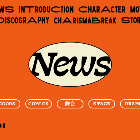
GOODS
COMICS
STAGE
DRAM
舞台
01