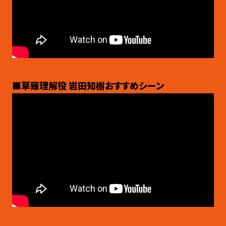
■草薙理解役 岩田知樹おすすめシーン