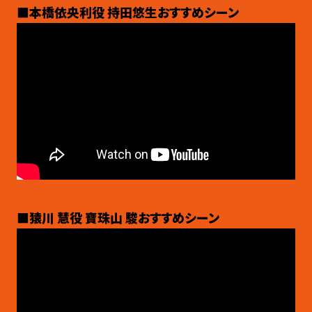
■本橋依央利役 持田悠生おすすめシーン
■猿川 慧役 寶珠山 駿おすすめシーン