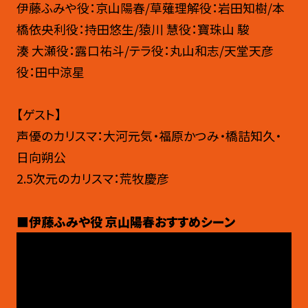
伊藤ふみや役：京山陽春/草薙理解役：岩田知樹/本
橋依央利役：持田悠生/猿川 慧役：寶珠山 駿
湊 大瀬役：露口祐斗/テラ役：丸山和志/天堂天彦
役：田中涼星
【ゲスト】
声優のカリスマ：大河元気・福原かつみ・橋詰知久・
日向朔公
2.5次元のカリスマ：荒牧慶彦
■伊藤ふみや役 京山陽春おすすめシーン