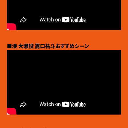
■湊 大瀬役 露口祐斗おすすめシーン