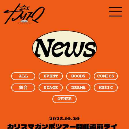
ALL
EVENT
GOODS
COMICS
STAGE
DRAMA
MUSIC
舞台
OTHER
2025.10.20
カリスマガンボツアー開催直前ライ