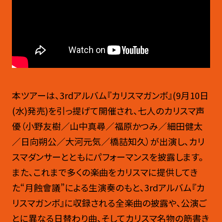
本ツアーは、3rdアルバム『カリスマガンボ』(9月10日
(水)発売)を引っ提げて開催され、七人のカリスマ声
優（小野友樹／山中真尋／福原かつみ／細田健太
／日向朔公／大河元気／橋詰知久）が出演し、カリ
スマダンサーとともにパフォーマンスを披露します。
また、これまで多くの楽曲をカリスマに提供してき
た“月蝕會議”による生演奏のもと、3rdアルバム『カ
リスマガンボ』に収録される全楽曲の披露や、公演ご
とに異なる日替わり曲、そしてカリスマ名物の筋書き