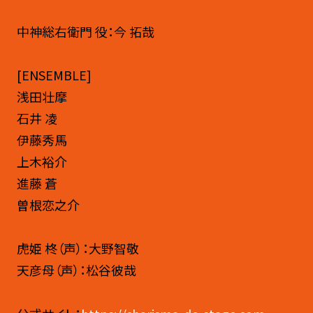
中神総右衛門 役：今 拓哉
[ENSEMBLE]
浅田壮摩
石井 凌
伊藤秀馬
上木裕介
進藤 蒼
曽根恋之介
虎姫 柊（声）：大野智敬
天彦母（声）：松谷彼哉