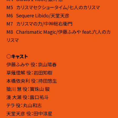
M5 カリスマセクショータイム/七人のカリスマ
M6 Sequere Libido/天堂天彦
M7 カリスマの力/中神総右衛門
M8 Charismatic Magic/伊藤ふみや feat.六人のカ
リスマ
○キャスト
伊藤ふみや 役：京山陽春
草薙理解 役：岩田知樹
本橋依央利 役：持田悠生
猿川 慧 役：寶珠山 駿
湊 大瀬 役：露口祐斗
テラ 役：丸山和志
天堂天彦 役：田中涼星