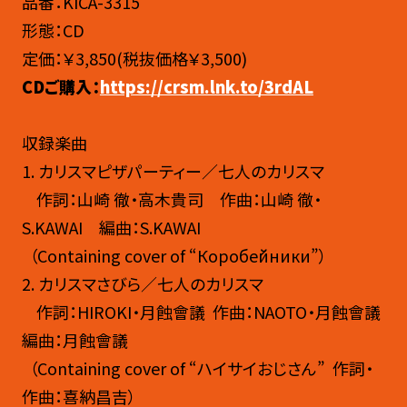
品番：KICA-3315
形態：CD
定価：￥3,850(税抜価格￥3,500)
CDご購入：
https://crsm.lnk.to/3rdAL
収録楽曲
1. カリスマピザパーティー／七人のカリスマ
作詞：山崎 徹・高木貴司 作曲：山崎 徹・
S.KAWAI 編曲：S.KAWAI
（Containing cover of “Коробе́йники”）
2. カリスマさびら／七人のカリスマ
作詞：
HIROKI・月蝕會議 作曲：NAOTO・月蝕會議
編曲：月蝕會議
（Containing cover of “ハイサイおじさん” 作詞・
作曲：喜納昌吉）