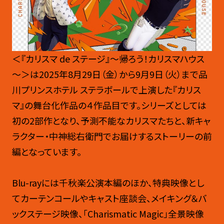
＜『カリスマ de ステージ』～帰ろう！カリスマハウス
～＞は2025年8⽉29⽇（⾦）から9⽉9⽇（⽕）まで品
川プリンスホテル ステラボールで上演した『カリス
マ』の舞台化作品の４作品目です。シリーズとしては
初の2部作となり、予測不能なカリスマたちと、新キャ
ラクター・中神総右衛⾨でお届けするストーリーの前
編となっています。
Blu-rayには千秋楽公演本編のほか、特典映像とし
てカーテンコールやキャスト座談会、メイキング＆バ
ックステージ映像、「Charismatic Magic」全景映像