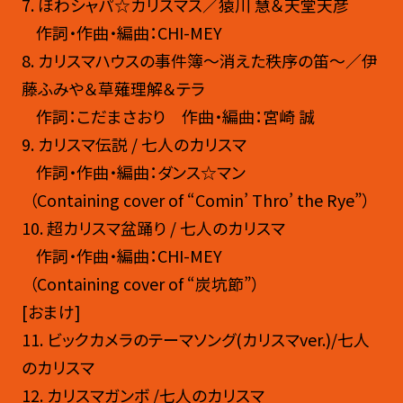
7
. ほわシャパ☆カリスマス／猿川 慧＆天堂天彦
作詞・作曲・編曲：CHI-MEY
8
. カリスマハウスの事件簿〜消えた秩序の笛〜／伊
藤ふみや＆草薙理解＆テラ
作詞：こだまさおり 作曲・編曲：宮崎 誠
9
. カリスマ伝説 / 七人のカリスマ
作詞・作曲・編曲：ダンス☆マン
（Containing cover of “Comin’ Thro’ the Rye”）
10.
超カリスマ盆踊り / 七人のカリスマ
作詞・作曲・編曲：CHI-MEY
（Containing cover of “炭坑節”）
[おまけ]
11.
ビックカメラのテーマソング(カリスマver.)/七人
のカリスマ
12. カリスマガンボ /七人のカリスマ