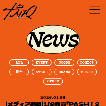
ALL
EVENT
GOODS
COMICS
STAGE
DRAMA
MUSIC
舞台
OTHER
2026.01.09
【メディア掲載】1/9発売「PASH！2