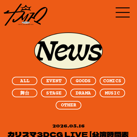
ALL
EVENT
GOODS
COMICS
STAGE
DRAMA
MUSIC
舞台
OTHER
2026.05.16
カリスマ3DCG LIVE 【公演時間表