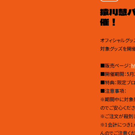
猿川慧
催！
オフィシャルグッ
対象グッズを開
■販売ページ：
h
■開催期間：5月31
■特典：限定ブロ
■注意事項：
※期間中に対象
のでご安心くださ
※ご注文が殺到
※1会計につき1
んのでご注意くだ