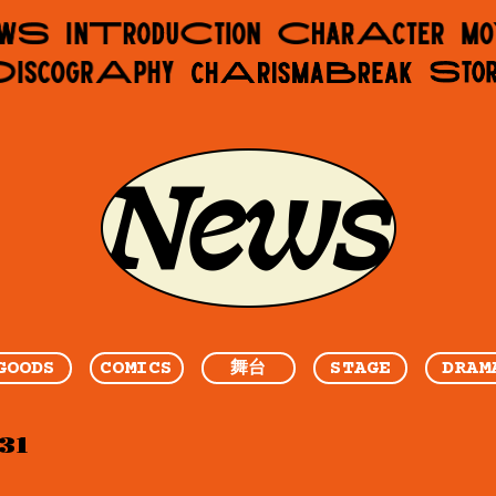
GOODS
COMICS
STAGE
DRAM
舞台
31