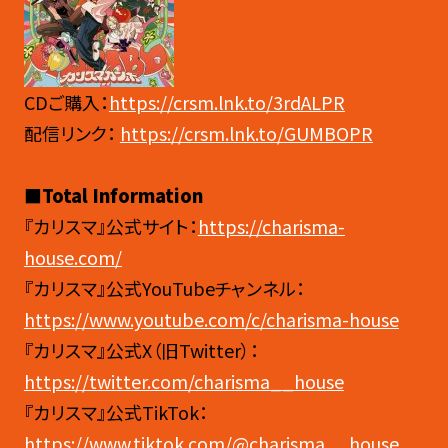
CDご購入：
https://crsm.lnk.to/3rdALPR
配信リンク：
https://crsm.lnk.to/GUMBOPR
■Total Information
『カリスマ』公式サイト：
https://charisma-
house.com/
『カリスマ』公式YouTubeチャンネル：
https://www.youtube.com/c/charisma-house
『カリスマ』公式X（旧Twitter）：
https://twitter.com/charisma__house
『カリスマ』公式TikTok：
https://www.tiktok.com/@charisma__house