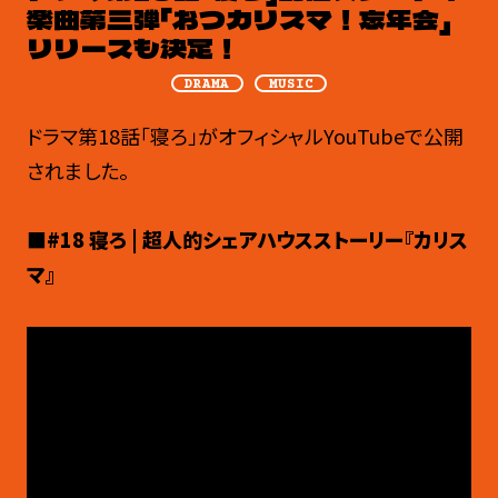
楽曲第三弾「おつカリスマ！忘年会」
リリースも決定！
DRAMA
MUSIC
ドラマ第18話「寝ろ」がオフィシャルYouTubeで公開
されました。
■#18 寝ろ | 超人的シェアハウスストーリー『カリス
マ』