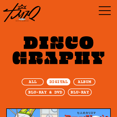
ALL
DIGITAL
ALBUM
BLU-RAY & DVD
BLU-RAY