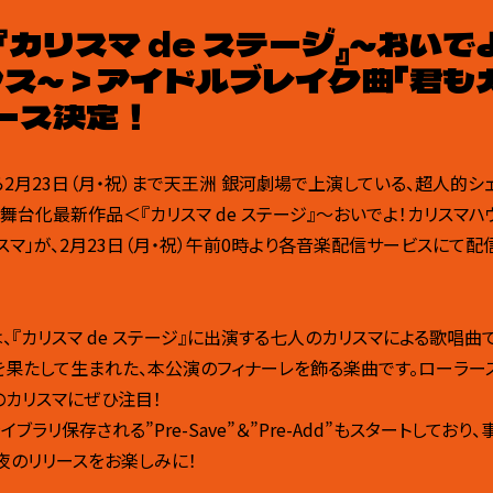
＜『カリスマ de ステージ』～おい
ス～＞アイドルブレイク曲「君も
ース決定！
から2月23日（月・祝）まで天王洲 銀河劇場で上演している、超人的シ
の舞台化最新作品＜『カリスマ de ステージ』～おいでよ！カリスマ
スマ」が、2月23日（月・祝）午前0時より各音楽配信サービスにて
は、『カリスマ de ステージ』に出演する七人のカリスマによる歌唱曲
を果たして生まれた、本公演のフィナーレを飾る楽曲です。ローラー
のカリスマにぜひ注目！
ブラリ保存される”Pre-Save”＆”Pre-Add”もスタートしてお
夜のリリースをお楽しみに！