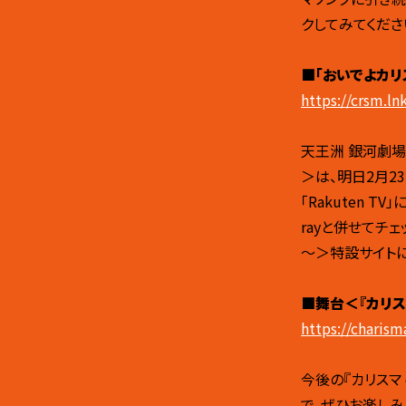
クしてみてくださ
■「おいでよカリ
https://crsm.ln
天王洲 銀河劇場
＞は、明日2月2
「Rakuten 
rayと併せてチ
～＞特設サイトに
■舞台＜『カリス
https://charis
今後の『カリスマ
で、ぜひお楽しみ