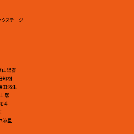
ックステージ
京山陽春
田知樹
持田悠生
山 駿
口祐斗
志
中涼星