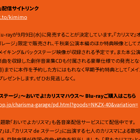
」配信サイトリンク
nk.to/kimimo
u-rayが9月9日(水)に発売することが決定しています。『カリスマ』
マガレージ」限定で販売され、千秋楽公演本編のほか特典映像として
、メイキング＆バックステージ映像が収録される予定です。また本公
楽曲を収録した劇伴音楽集CDも付属される豪華仕様での発売とな
(月)までに本作を予約した方にはもれなく早期予約特典として「メイ
プレゼントします。ぜひお見逃しなく。
 ステージ』～おいでよ！カリスマハウス～ Blu-rayご購入はこちら
hop.jp/charisma-garage/pd.html?goods=NKZX-40&variation=
題歌「おいでよカリスマ」も各音楽配信サービスにて配信中です。
マ」は、『カリスマ de ステージ』に出演する七人のカリスマによる歌
き、月蝕會議が作詞・作曲・編曲を担当しました。「君もカリスマ」