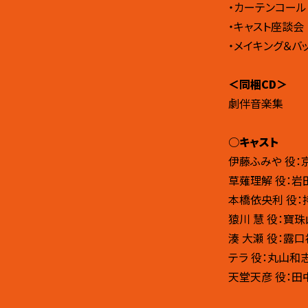
・カーテンコール
・キャスト座談会
・メイキング＆バ
＜同梱CD＞
劇伴音楽集
○キャスト
伊藤ふみや 役：
草薙理解 役：岩
本橋依央利 役：
猿川 慧 役：寶珠
湊 大瀬 役：露
テラ 役：丸山和
天堂天彦 役：田