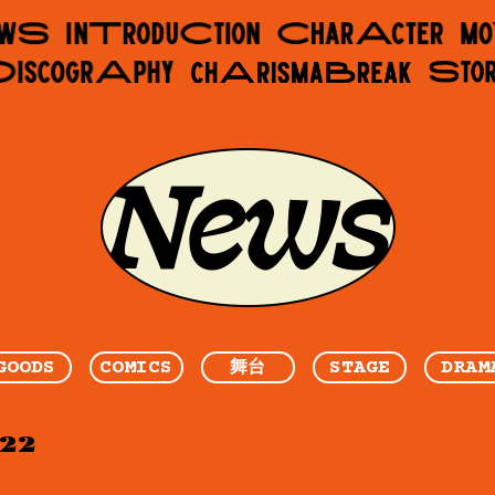
GOODS
COMICS
STAGE
DRAM
舞台
.22