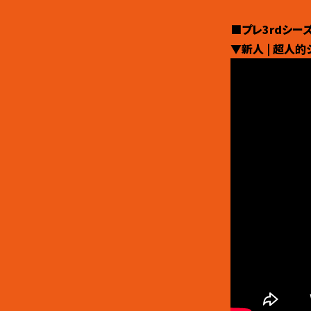
■プレ3rdシー
▼新人 | 超人