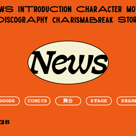
GOODS
COMICS
STAGE
DRAM
舞台
.26