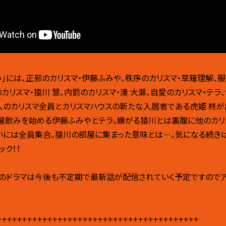
」には、正邪のカリスマ・伊藤ふみや、秩序のカリスマ・草薙理解、服
カリスマ・猿川 慧、内罰のカリスマ・湊 大瀬、自愛のカリスマ・テラ
人のカリスマ全員とカリスマハウスの新たな入居者である虎姫 柊が
屋飲みを始める伊藤ふみやとテラ。嫌がる猿川とは裏腹に他のカリ
いには全員集合。猿川の部屋に集まった意味とは…。気になる続き
ック！！
ズンのドラマは今後も不定期で最新話が配信されていく予定ですので
++++++++++++++++++++++++++++++++++++++++