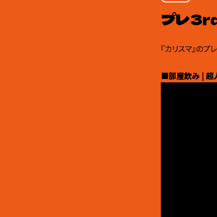
プレ3r
『カリスマ』のプ
■部屋飲み | 