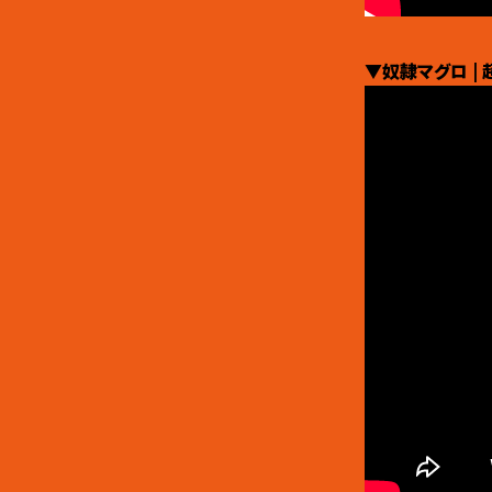
▼奴隷マグロ |