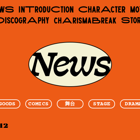
GOODS
COMICS
STAGE
DRAM
舞台
12