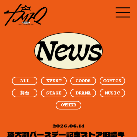
ALL
EVENT
GOODS
COMICS
STAGE
DRAMA
MUSIC
舞台
OTHER
2026.06.14
湊大瀬バースデー記念ストア旧譜キ