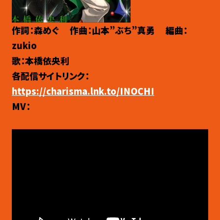
作詞：森めぐ 作曲：山本”ぶち”真勇 編曲：
zukio
歌：本橋依央利
各配信サイトリンク：
https://charisma.lnk.to/INOCHI
MV：