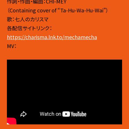
作詞・作曲・編曲：CHI-MEY
（Containing cover of “Ta-Hu-Wa-Hu-Wai”）
歌：七人のカリスマ
各配信サイトリンク：
https://charisma.lnk.to/mechamecha
MV：