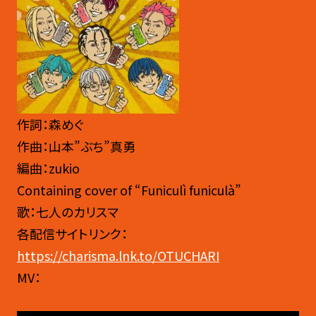
作詞：森めぐ
作曲：山本”ぶち”真勇
編曲：zukio
Containing cover of “Funiculì funiculà”
歌：七人のカリスマ
各配信サイトリンク：
https://charisma.lnk.to/OTUCHARI
MV：