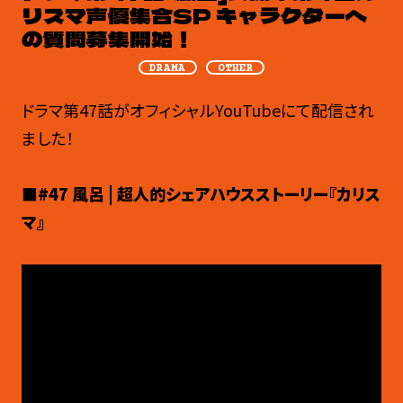
リスマ声優集合SP キャラクターへ
の質問募集開始！
DRAMA
OTHER
ドラマ第47話がオフィシャルYouTubeにて配信され
ました！
■#47 風呂 | 超人的シェアハウスストーリー『カリス
マ』