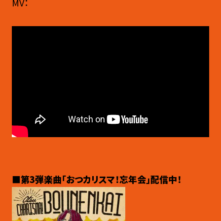
MV：
■第3弾楽曲「おつカリスマ！忘年会」配信中！