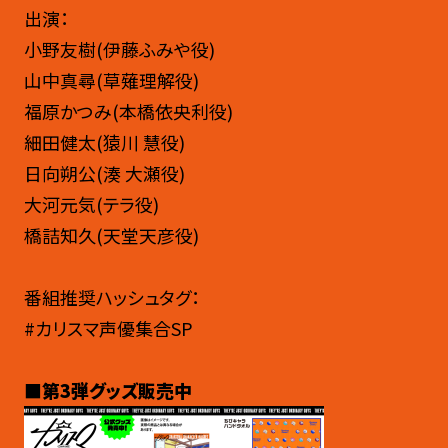
出演：
小野友樹(伊藤ふみや役)
山中真尋(草薙理解役)
福原かつみ(本橋依央利役)
細田健太(猿川 慧役)
日向朔公(湊 大瀬役)
大河元気(テラ役)
橋詰知久(天堂天彦役)
番組推奨ハッシュタグ：
#カリスマ声優集合SP
■第3弾グッズ販売中