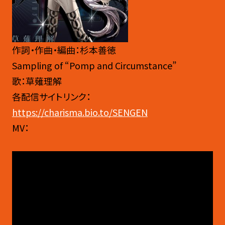
作詞・作曲・編曲：杉本善徳
Sampling of “Pomp and Circumstance”
歌：草薙理解
各配信サイトリンク：
https://charisma.bio.to/SENGEN
MV：