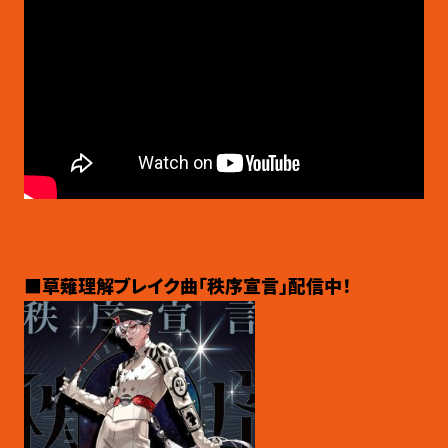
■草薙理解ブレイク曲「秩序宣言」配信中！