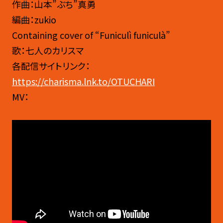
作曲：山本”ぶち”真勇
編曲：zukio
Containing cover of “Funiculì funiculà”
歌：七人のカリスマ
各配信サイトリンク：
https://charisma.lnk.to/OTUCHARI
MV：