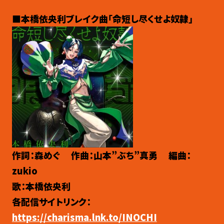
■本橋依央利ブレイク曲「命短し尽くせよ奴隷」
作詞：森めぐ 作曲：山本”ぶち”真勇 編曲：
zukio
歌：本橋依央利
各配信サイトリンク：
https://charisma.lnk.to/INOCHI