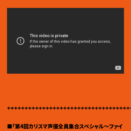
+++++++++++++++++++++++++++++++++++
■「第4
回カリスマ声優全員集合スペシャル〜ファイ