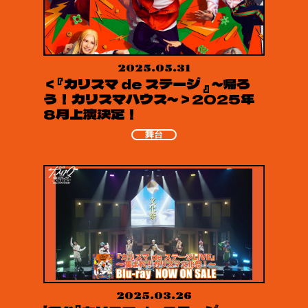
2025.05.31
＜『カリスマ de ステージ 』 ～帰ろ
う！カリスマハウス～＞2025年
8月上演決定！
舞台
2025.03.26