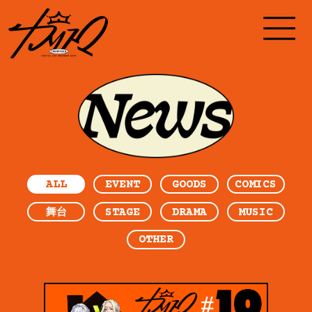
ALL
EVENT
GOODS
COMICS
STAGE
DRAMA
MUSIC
舞台
OTHER