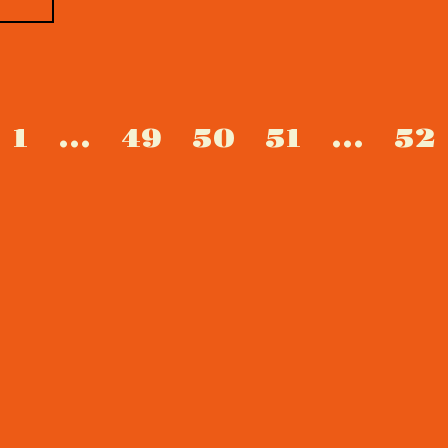
1
...
49
50
51
...
52