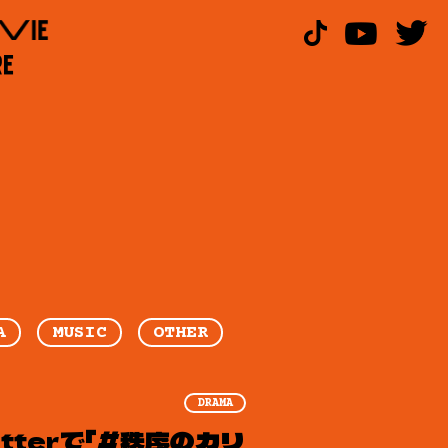
A
MUSIC
OTHER
DRAMA
tterで「#秩序のカリ